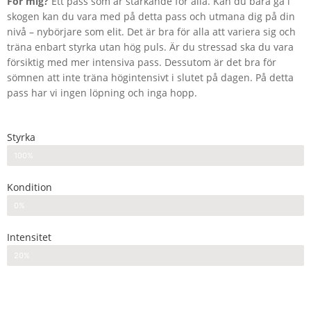
För mig?
Ett pass som är stärkande för alla. Kan du bara gå i
skogen kan du vara med på detta pass och utmana dig på din
nivå – nybörjare som elit. Det är bra för alla att variera sig och
träna enbart styrka utan hög puls. Är du stressad ska du vara
försiktig med mer intensiva pass. Dessutom är det bra för
sömnen att inte träna högintensivt i slutet på dagen. På detta
pass har vi ingen löpning och inga hopp.
Styrka
100%
Kondition
0%
Intensitet
20%