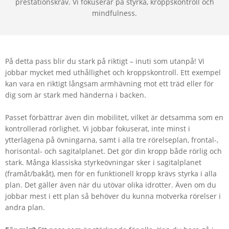
prestationskrav. Vi fokuserar på styrka, kroppskontroll och
mindfulness.
På detta pass blir du stark på riktigt – inuti som utanpå! Vi
jobbar mycket med uthållighet och kroppskontroll. Ett exempel
kan vara en riktigt långsam armhävning mot ett träd eller för
dig som är stark med händerna i backen.
Passet förbättrar även din mobilitet, vilket är detsamma som en
kontrollerad rörlighet. Vi jobbar fokuserat, inte minst i
ytterlägena på övningarna, samt i alla tre rörelseplan, frontal-,
horisontal- och sagitalplanet. Det gör din kropp både rörlig och
stark. Många klassiska styrkeövningar sker i sagitalplanet
(framåt/bakåt), men för en funktionell kropp krävs styrka i alla
plan. Det gäller även när du utövar olika idrotter. Även om du
jobbar mest i ett plan så behöver du kunna motverka rörelser i
andra plan.