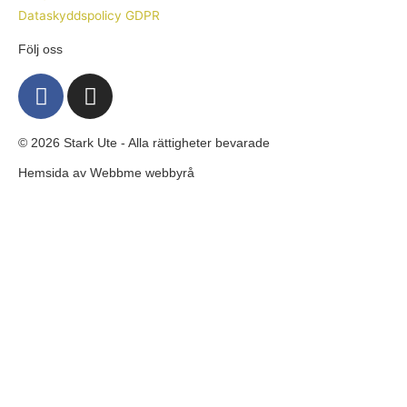
Dataskyddspolicy GDPR
Följ oss
F
I
a
n
c
s
© 2026 Stark Ute - Alla rättigheter bevarade
e
t
b
a
Hemsida av
Webbme webbyrå
o
g
o
r
k
a
m