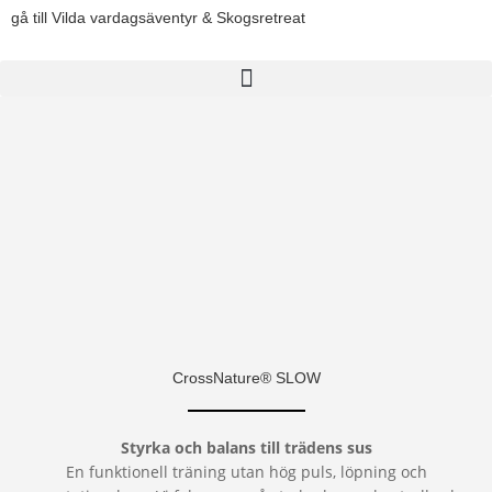
Hoppa
gå till Vilda vardagsäventyr & Skogsretreat
till
innehåll
CrossNature® SLOW
Styrka och balans till trädens sus
En funktionell träning utan hög puls, löpning och