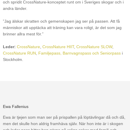
och spridit CrossNature-konceptet runt om i Sveriges skogar och i
andra länder.
”Jag älskar skratten och gemenskapen jag ser på passen. Att få
människor att upptäcka att träning kan vara roligt, är det som jag
brinner allra mest för.”
Leder:
CrossNature
,
CrossNature HIIT
,
CrossNature SLOW
,
CrossNature RUN
,
Familjepass, Barnvagnspass och Seniorpass
i
Stockholm.
Ewa Fallenius
Ewa är tjejen som man ser på prispallen på löptävlingar då och då,
men det skulle hon aldrig framhäva själv. När hon inte är i skogen