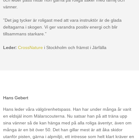
och leder pass hittar hon gärna på roliga saker med familj och
vänner.
”Det jag tycker är roligast med att vara instruktör är de glada
deltagarna i skogen. Vi ger varandra positiv energi och blir
tillsammans starkare.”
Leder:
CrossNature
i Stockholm och främst i Järfälla
Hans Gebert
Hans leder våra välgörenhetspass. Han har under många år varit
en eldsjäl inom Mälarscouterna. Nu satsar han på att träna upp
sina vänner så de kan hänga med på alla roliga äventyr, även om
många är en bit över 50. Det han gillar mest är att åka skidor
utanför pisten, gärna i alpmiljö, ett intresse som helt klart kräver en