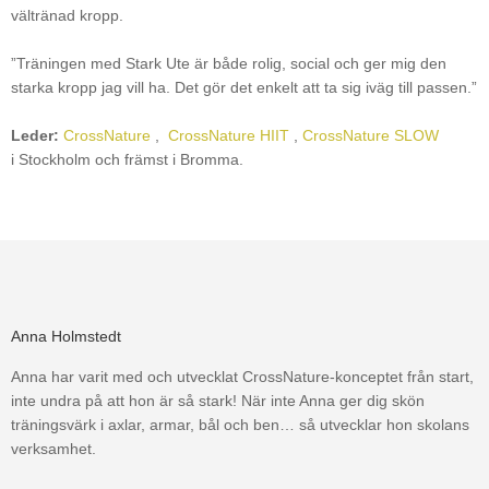
vältränad kropp.
”Träningen med Stark Ute är både rolig, social och ger mig den
starka kropp jag vill ha. Det gör det enkelt att ta sig iväg till passen.”
Leder:
CrossNature
,
CrossNature HIIT
,
CrossNature SLOW
i Stockholm och främst i Bromma.
Anna Holmstedt
Anna har varit med och utvecklat CrossNature-konceptet från start,
inte undra på att hon är så stark! När inte Anna ger dig skön
träningsvärk i axlar, armar, bål och ben… så utvecklar hon skolans
verksamhet.