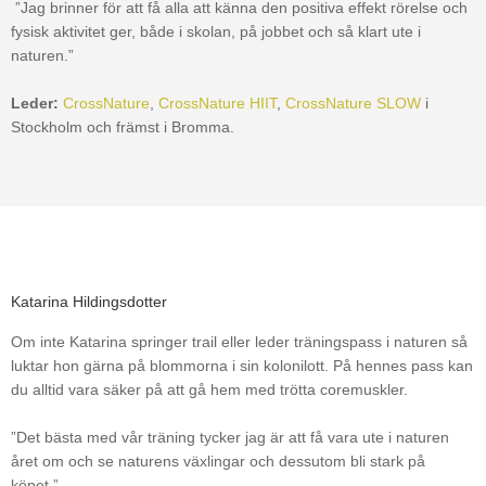
”Jag brinner för att få alla att känna den positiva effekt rörelse och
fysisk aktivitet ger, både i skolan, på jobbet och så klart ute i
naturen.”
Leder:
CrossNature
,
CrossNature HIIT
,
CrossNature SLOW
i
Stockholm och främst i Bromma.
Katarina Hildingsdotter
Om inte Katarina springer trail eller leder träningspass i naturen så
luktar hon gärna på blommorna i sin kolonilott. På hennes pass kan
du alltid vara säker på att gå hem med trötta coremuskler.
”Det bästa med vår träning tycker jag är att få vara ute i naturen
året om och se naturens växlingar och dessutom bli stark på
köpet.”