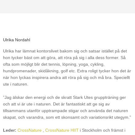
Ulrika Nordahl
Ulrika har lämnat kontorslivet bakom sig och satsar istället på det
hon tycker bäst om att göra, att röra på sig i alla dess former. Så
ofta som möjligt blir det tennis, löpning, yoga, cykling,
hundpromenader, skidåkning, golf etc. Extra roligt tycker hon det är
när hon lyckas inspirera andra att röra på sig och må bra. Speciellt
ute i naturen.
”Jag älskar den energi och de skratt Stark Utes gruppträning ger
och att vi är ute i naturen. Det är fantastiskt att ge sig av
tillsammans utanför upptrampade stigar och använda det naturen
skapat, och varandra, som ett skonsamt och variationsrikt utegym.”
Leder:
CrossNature
,
CrossNature HIIT
i Stockholm och främst i