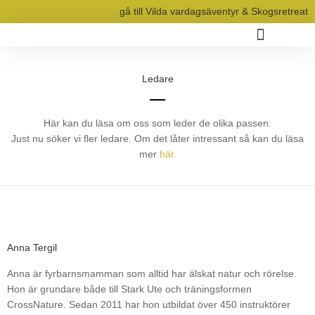
Hoppa
gå till Vilda vardagsäventyr & Skogsretreat
till
innehåll
Schema & Bokning
Medlemskap & Priser
Ledare
Här kan du läsa om oss som leder de olika passen.
Just nu söker vi fler ledare. Om det låter intressant så kan du läsa
mer
här.
Anna Tergil
Anna är fyrbarnsmamman som alltid har älskat natur och rörelse.
Hon är grundare både till Stark Ute och träningsformen
CrossNature. Sedan 2011 har hon utbildat över 450 instruktörer