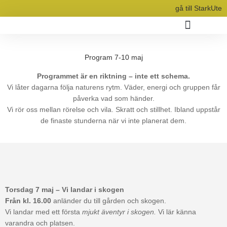
Hoppa
gå till StarkUte
till
innehåll
Vilda vardagsäventyr
Program 7-10 maj
Programmet är en riktning – inte ett schema.
Vi låter dagarna följa naturens rytm. Väder, energi och gruppen får
påverka vad som händer.
Vi rör oss mellan rörelse och vila. Skratt och stillhet. Ibland uppstår
de finaste stunderna när vi inte planerat dem.
Torsdag 7 maj – Vi landar i skogen
Från kl. 16.00
anländer du till gården och skogen.
Vi landar med ett första
mjukt äventyr i skogen.
Vi lär känna
varandra och platsen.