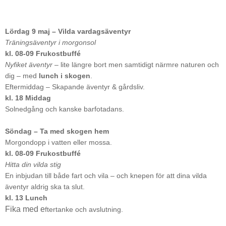
Lördag 9 maj – Vilda vardagsäventyr
Träningsäventyr i morgonsol
kl. 08-09 Frukostbuffé
Nyfiket äventyr
– lite längre bort men samtidigt närmre naturen och
dig – med
lunch i skogen
.
Eftermiddag – Skapande äventyr & gårdsliv.
kl. 18 Middag
Solnedgång och kanske barfotadans.
Söndag – Ta med skogen hem
Morgondopp i vatten eller mossa.
kl. 08-09 Frukostbuffé
Hitta din vilda stig
En inbjudan till både fart och vila – och knepen för att dina vilda
äventyr aldrig ska ta slut.
kl. 13 Lunch
Fika med e
ftertanke och avslutning.